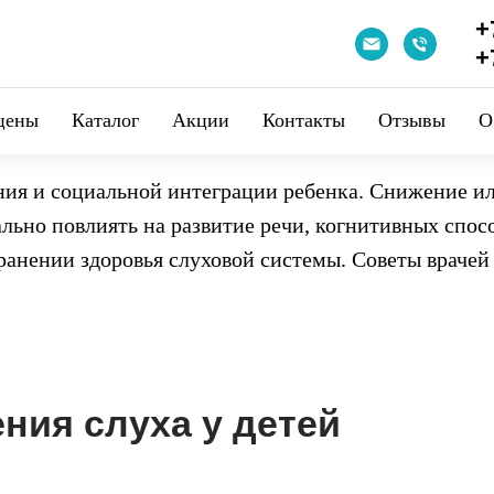
+
+
цены
Катaлог
Акции
Контакты
Отзывы
О
я и социальной интеграции ребенка. Снижение или
льно повлиять на развитие речи, когнитивных спос
ранении здоровья слуховой системы. Советы враче
ния слуха у детей