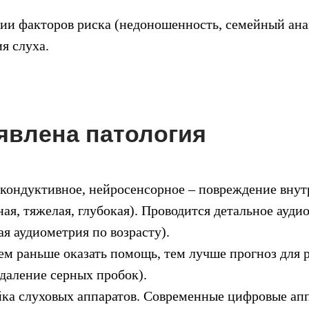
ии факторов риска (недоношенность, семейный ан
я слуха.
явлена патология
(кондуктивное, нейросенсорное – повреждение внутр
ая, тяжелая, глубокая). Проводится детальное ауди
я аудиометрия по возрасту).
м раньше оказать помощь, тем лучше прогноз для р
удаление серных пробок).
йка слуховых аппаратов. Современные цифровые а