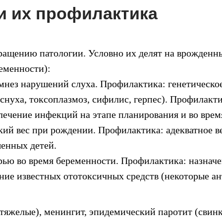
и их профилактика
ращению патологии. Условно их делят на врожденн
еменности):
нез нарушений слуха. Профилактика: генетическое 
нуха, токсоплазмоз, сифилис, герпес). Профилакт
 лечение инфекций на этапе планирования и во вре
кий вес при рождении. Профилактика: адекватное в
енных детей.
ью во время беременности. Профилактика: назначе
ание известных ототоксичных средств (некоторые ан
тяжелые), менингит, эпидемический паротит (свинк