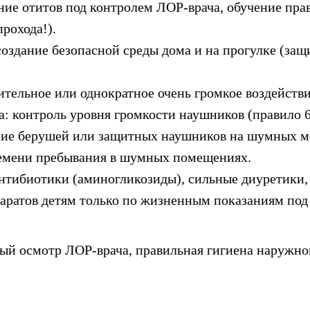
ние отитов под контролем ЛОР-врача, обучение пра
рохода!).
оздание безопасной среды дома и на прогулке (защи
тельное или однократное очень громкое воздействи
: контроль уровня громкости наушников (правило 60
ание берушей или защитных наушников на шумных м
ремени пребывания в шумных помещениях.
нтибиотики (аминогликозиды), сильные диуретики,
аратов детям только по жизненным показаниям под
ый осмотр ЛОР-врача, правильная гигиена наружно