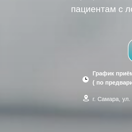
пациентам с 
График приёма
( по предвар
г. Самара, ул