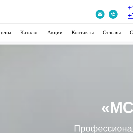
+
+
 цены
Катaлог
Акции
Контакты
Отзывы
О
«МС
Профессиона