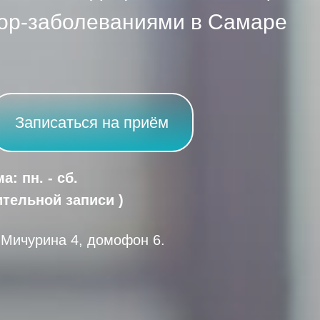
лор-заболеваниями в Самаре
Записаться на приём
: пн. - сб.
ительной записи )
. Мичурина 4, домофон 6.